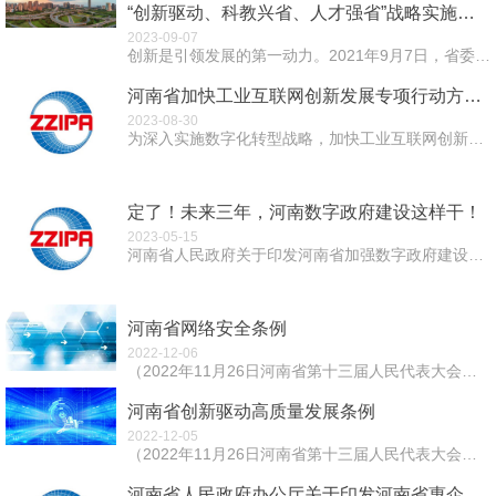
“创新驱动、科教兴省、人才强省”战略实施报告
2023-09-07
创新是引领发展的第一动力。2021年9月7日，省委工作会议召开，会议明确提出锚定“两个确保”、实施“十大战略”的战略部署，将创新驱动、科教兴省、人才强...
河南省加快工业互联网创新发展专项行动方案（2023—2025年）
2023-08-30
为深入实施数字化转型战略，加快工业互联网创新发展，全面提升制造业数字化、网络化、智能化水平，助力建设制造强省、数字强省，制定本行动方案。 一、总...
定了！未来三年，河南数字政府建设这样干！
2023-05-15
河南省人民政府关于印发河南省加强数字政府建设实施方案（2023—2025年）的通知豫政〔2023〕17号 各省辖市人民政府，济源示范区、航空港区管委...
河南省网络安全条例
2022-12-06
（2022年11月26日河南省第十三届人民代表大会常务委员会第三十六次会议通过） 第一章 总则 第一条 为了保障网络安全，维护...
河南省创新驱动高质量发展条例
2022-12-05
（2022年11月26日河南省第十三届人民代表大会常务委员会第三十六次会议通过） 第一章 总则 &...
河南省人民政府办公厅关于印发河南省惠企政策免申即享工作方案（试行）的通知