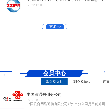
2022-12-01
...
会员中心
常务副会长
副会长单位
理
中国联通郑州分公司
2012-09-30
中国联合网络通信有限公司郑州市分公司是目前郑州地区综合实力最强的全业务国有大型电信运营企业。郑州联通拥有全球最先进的FDD LTE 4G 制式网络...