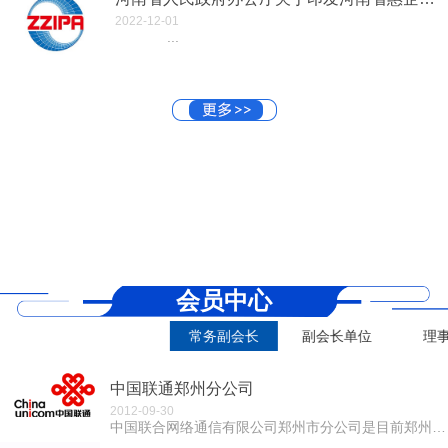
2022-12-01
...
会员中心
常务副会长
副会长单位
理
中国联通郑州分公司
2012-09-30
中国联合网络通信有限公司郑州市分公司是目前郑州地区综合实力最强的全业务国有大型电信运营企业。郑州联通拥有全球最先进的FDD LTE 4G 制式网络...