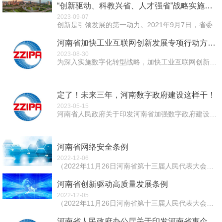
“创新驱动、科教兴省、人才强省”战略实施报告
2023-09-07
创新是引领发展的第一动力。2021年9月7日，省委工作会议召开，会议明确提出锚定“两个确保”、实施“十大战略”的战略部署，将创新驱动、科教兴省、人才强...
河南省加快工业互联网创新发展专项行动方案（2023—2025年）
2023-08-30
为深入实施数字化转型战略，加快工业互联网创新发展，全面提升制造业数字化、网络化、智能化水平，助力建设制造强省、数字强省，制定本行动方案。 一、总...
定了！未来三年，河南数字政府建设这样干！
2023-05-15
河南省人民政府关于印发河南省加强数字政府建设实施方案（2023—2025年）的通知豫政〔2023〕17号 各省辖市人民政府，济源示范区、航空港区管委...
河南省网络安全条例
2022-12-06
（2022年11月26日河南省第十三届人民代表大会常务委员会第三十六次会议通过） 第一章 总则 第一条 为了保障网络安全，维护...
河南省创新驱动高质量发展条例
2022-12-05
（2022年11月26日河南省第十三届人民代表大会常务委员会第三十六次会议通过） 第一章 总则 &...
河南省人民政府办公厅关于印发河南省惠企政策免申即享工作方案（试行）的通知