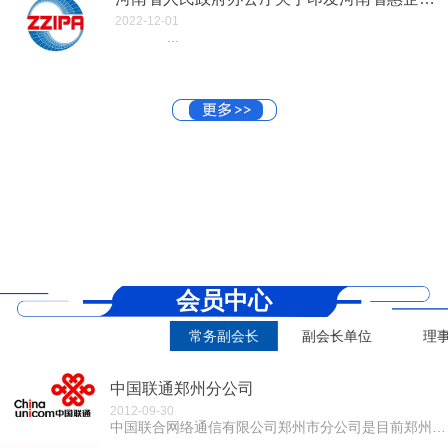
2022-12-01
...
会员中心
常务副会长
副会长单位
理
中国联通郑州分公司
2012-09-30
中国联合网络通信有限公司郑州市分公司是目前郑州地区综合实力最强的全业务国有大型电信运营企业。郑州联通拥有全球最先进的FDD LTE 4G 制式网络...