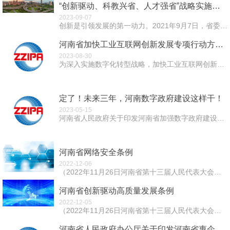
“创新驱动、科教兴省、人才强省”战略实施报告
2023-09-07
创新是引领发展的第一动力。2021年9月7日，省委工作会议召开，会议明确提出锚定“两个确保”、实施“十大战略”的战略部署，将创新驱动、科教兴省、人才强...
河南省加快工业互联网创新发展专项行动方案（2023—2025年）
2023-08-30
为深入实施数字化转型战略，加快工业互联网创新发展，全面提升制造业数字化、网络化、智能化水平，助力建设制造强省、数字强省，制定本行动方案。 一、总...
定了！未来三年，河南数字政府建设这样干！
2023-05-15
河南省人民政府关于印发河南省加强数字政府建设实施方案（2023—2025年）的通知豫政〔2023〕17号 各省辖市人民政府，济源示范区、航空港区管委...
河南省网络安全条例
2022-12-06
（2022年11月26日河南省第十三届人民代表大会常务委员会第三十六次会议通过） 第一章 总则 第一条 为了保障网络安全，维护...
河南省创新驱动高质量发展条例
2022-12-05
（2022年11月26日河南省第十三届人民代表大会常务委员会第三十六次会议通过） 第一章 总则 &...
河南省人民政府办公厅关于印发河南省惠企政策免申即享工作方案（试行）的通知