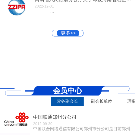
2022-12-01
...
会员中心
常务副会长
副会长单位
理
中国联通郑州分公司
2012-09-30
中国联合网络通信有限公司郑州市分公司是目前郑州地区综合实力最强的全业务国有大型电信运营企业。郑州联通拥有全球最先进的FDD LTE 4G 制式网络...