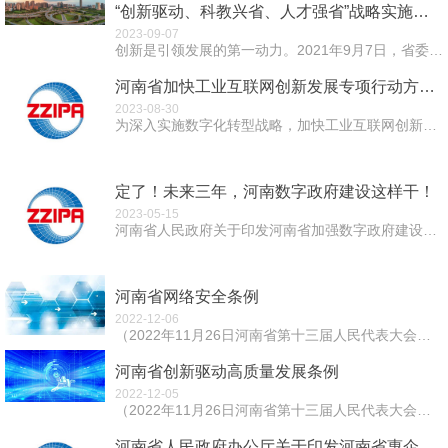
“创新驱动、科教兴省、人才强省”战略实施报告
2023-09-07
创新是引领发展的第一动力。2021年9月7日，省委工作会议召开，会议明确提出锚定“两个确保”、实施“十大战略”的战略部署，将创新驱动、科教兴省、人才强...
河南省加快工业互联网创新发展专项行动方案（2023—2025年）
2023-08-30
为深入实施数字化转型战略，加快工业互联网创新发展，全面提升制造业数字化、网络化、智能化水平，助力建设制造强省、数字强省，制定本行动方案。 一、总...
定了！未来三年，河南数字政府建设这样干！
2023-05-15
河南省人民政府关于印发河南省加强数字政府建设实施方案（2023—2025年）的通知豫政〔2023〕17号 各省辖市人民政府，济源示范区、航空港区管委...
河南省网络安全条例
2022-12-06
（2022年11月26日河南省第十三届人民代表大会常务委员会第三十六次会议通过） 第一章 总则 第一条 为了保障网络安全，维护...
河南省创新驱动高质量发展条例
2022-12-05
（2022年11月26日河南省第十三届人民代表大会常务委员会第三十六次会议通过） 第一章 总则 &...
河南省人民政府办公厅关于印发河南省惠企政策免申即享工作方案（试行）的通知